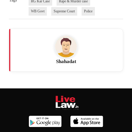
Tags
RG Kar Case
Rape & Murder case
WB Govt
Supreme Court
Police
Shahadat