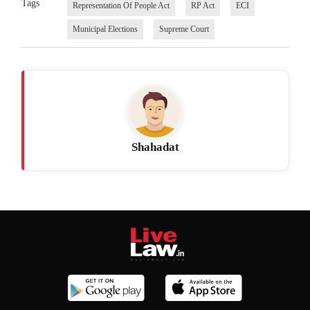
Tags
Representation Of People Act
RP Act
ECI
Municipal Elections
Supreme Court
Shahadat