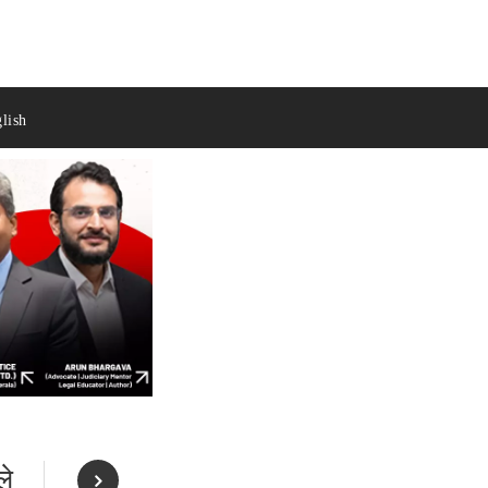
lish
ले