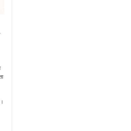
ा
ा
ता
ा।