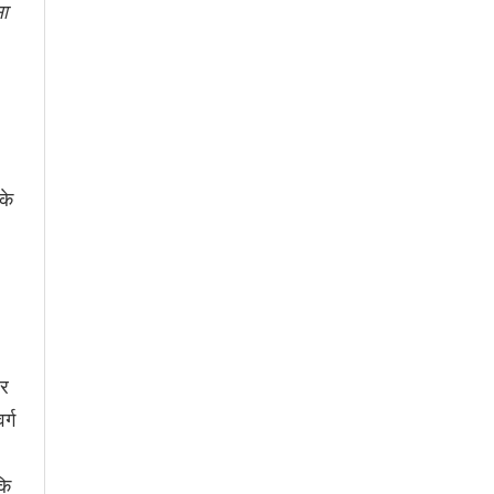
सा
के
पर
र्ग
कि