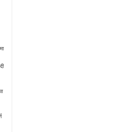
मा
दी
या
ण