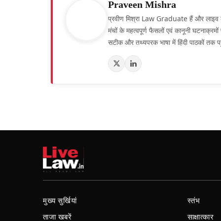
Praveen Mishra
प्रवीण मिश्रा Law Graduate हैं और लाइव लॉ हिं
मंचों के महत्वपूर्ण फैसलों एवं कानूनी घटनाक्र
सटीक और तथ्यपरक भाषा में हिंदी पाठकों तक पह
मुख्य सुर्खियां
स्तंभ
ताजा खबरें
साक्षात्कार