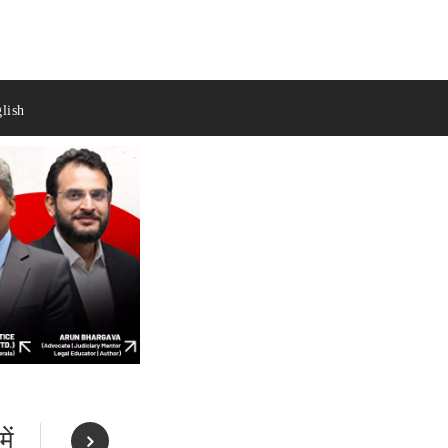
lish
ें