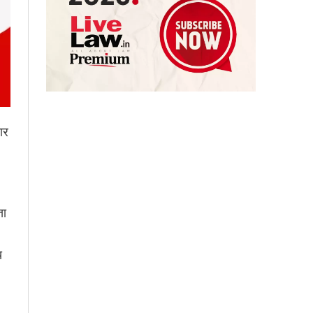
ार
ता
य