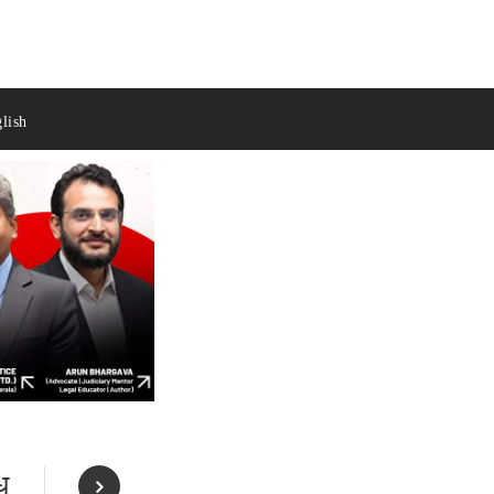
lish
ध