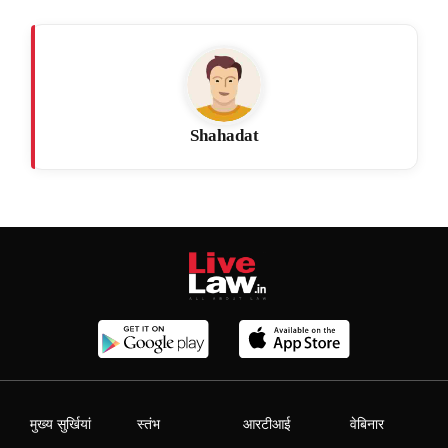
Shahadat
मुख्य सुर्खियां
स्तंभ
आरटीआई
वेबिनार