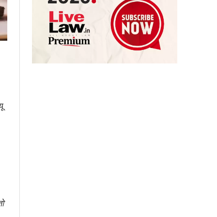
यू
तो