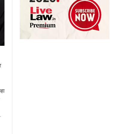
र
कहा
े