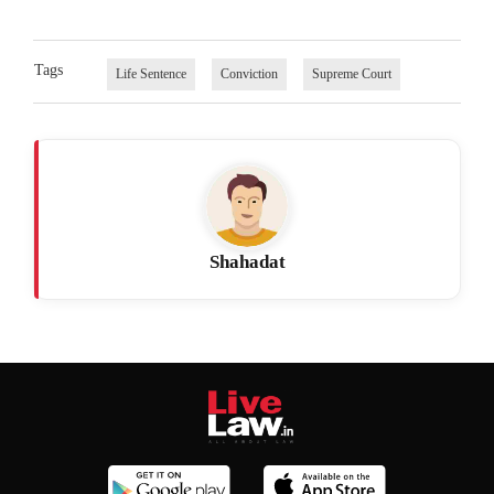
Tags
Life Sentence
Conviction
Supreme Court
Shahadat