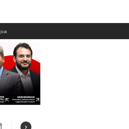
lish
ी