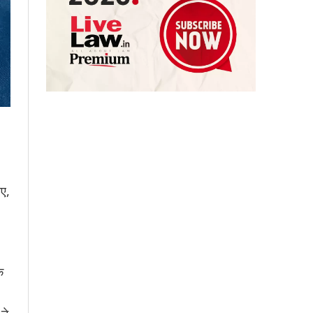
िए,
े