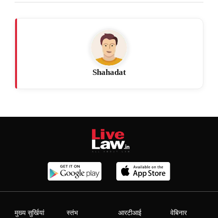
Shahadat
मुख्य सुर्खियां
स्तंभ
आरटीआई
वेबिनार