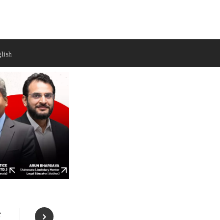
lish
क