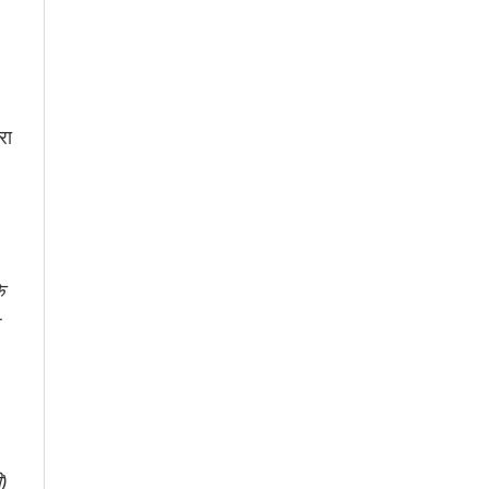
रा
े
)