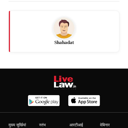
Shahadat
मुख्य सुर्खियां
स्तंभ
आरटीआई
वेबिनार