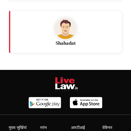
Shahadat
मुख्य सुर्खियां
स्तंभ
आरटीआई
वेबिनार