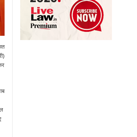
हमत
री)
कर
जाब
डल
ए