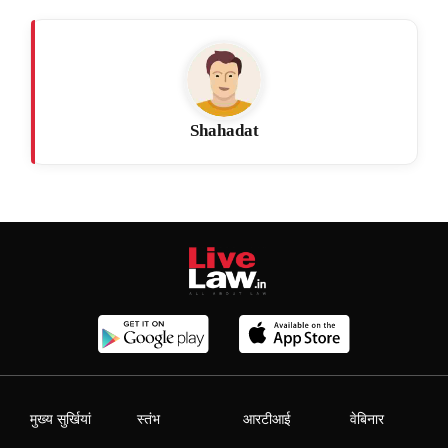
Shahadat
मुख्य सुर्खियां
स्तंभ
आरटीआई
वेबिनार