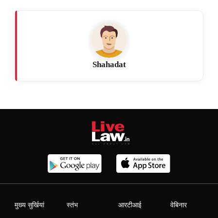
Shahadat
मुख्य सुर्खियां
स्तंभ
आरटीआई
वेबिनार