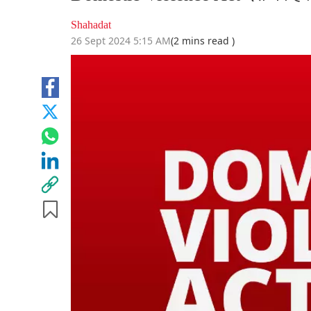
Shahadat
26 Sept 2024 5:15 AM
(2 mins read )