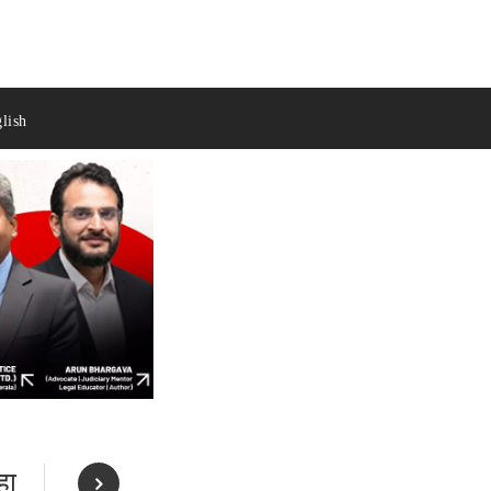
lish
हा