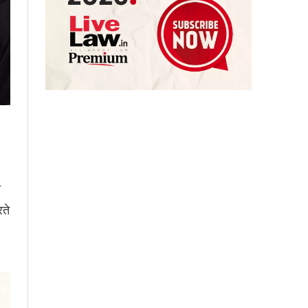
ी
रते