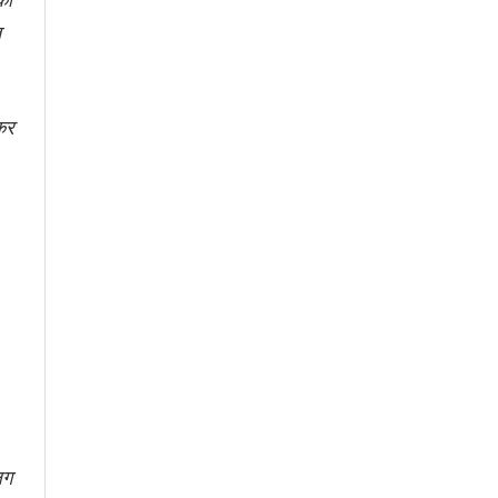
त
कर
लग