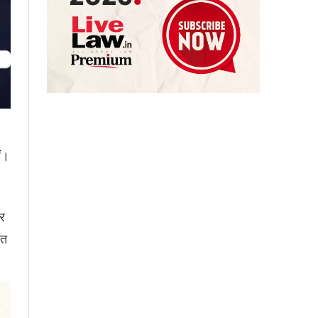
ं।
पर
ित