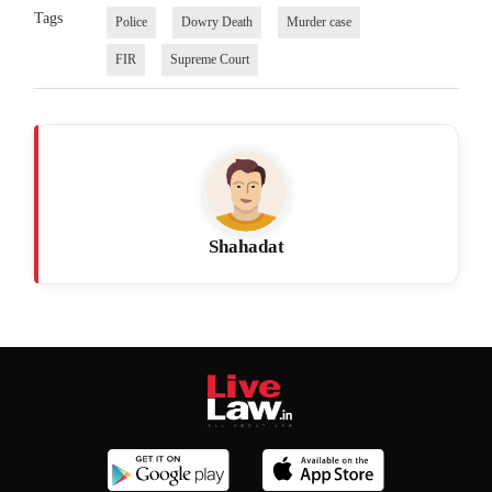
Tags
Police
Dowry Death
Murder case
FIR
Supreme Court
Shahadat