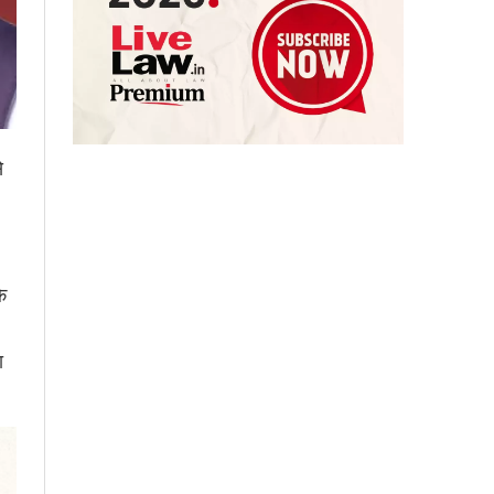
े
े
ा