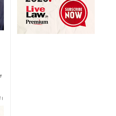
त
ही।