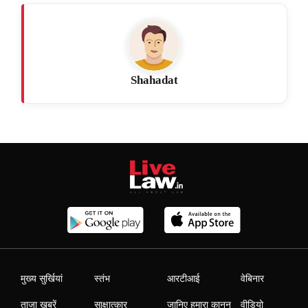
Shahadat
मुख्य सुर्खियां
स्तंभ
आरटीआई
वेबिनार
ताजा खबरें
साक्षात्कार
जानिए हमारा कानून
वीडियो