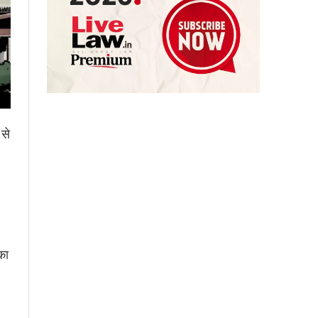
 से
का