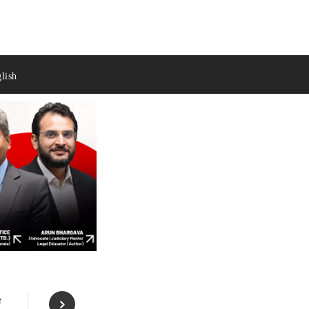
lish
ए