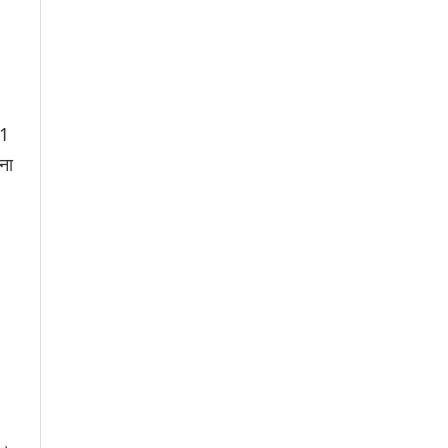
-1
ना