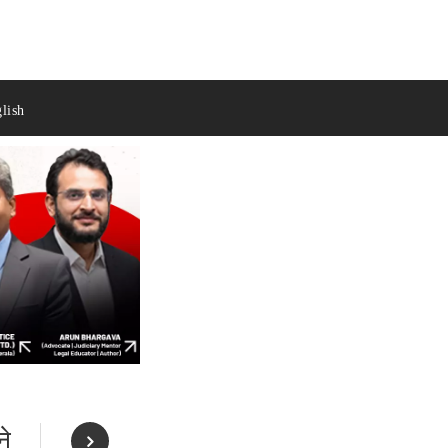
lish
ने