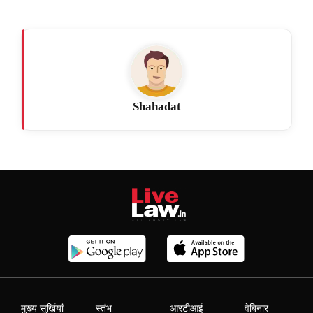
Shahadat
मुख्य सुर्खियां
स्तंभ
आरटीआई
वेबिनार