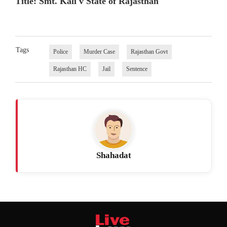
Title: Smt. Kali v State of Rajasthan
Tags
Police
Murder Case
Rajasthan Govt
Rajasthan HC
Jail
Sentence
Shahadat