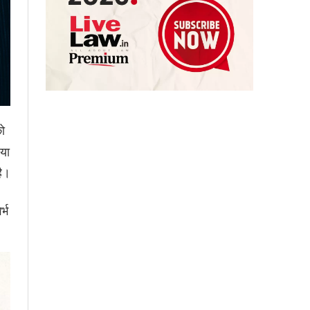
ो
िया
है।
्भ