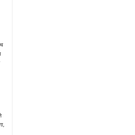
्च
य
े
गा,