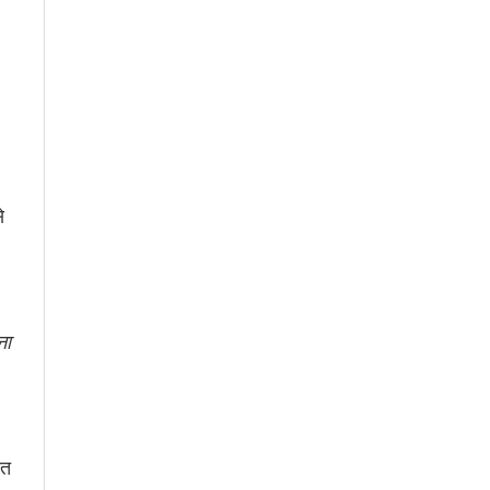
े
ना
ात