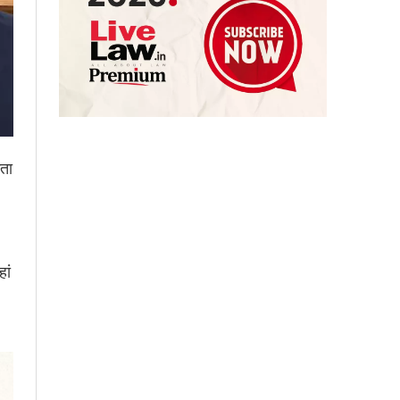
कता
ां