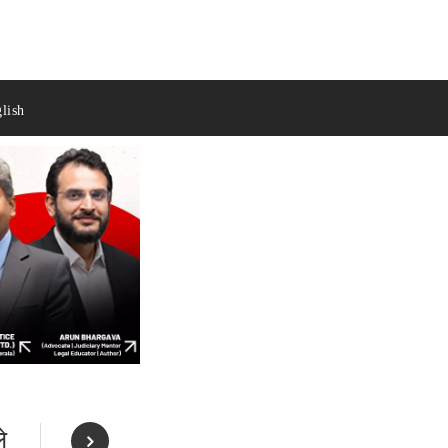
lish
े