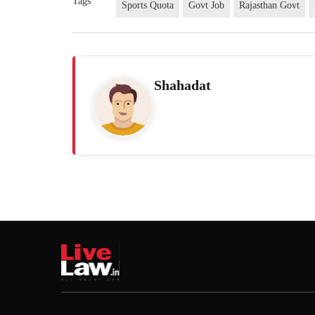
Tags
Sports Quota
Govt Job
Rajasthan Govt
Shahadat