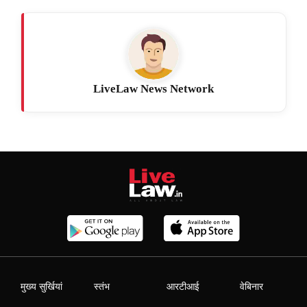
LiveLaw News Network
मुख्य सुर्खियां
स्तंभ
आरटीआई
वेबिनार