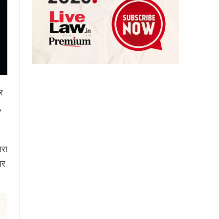
र
,
ारा
ार