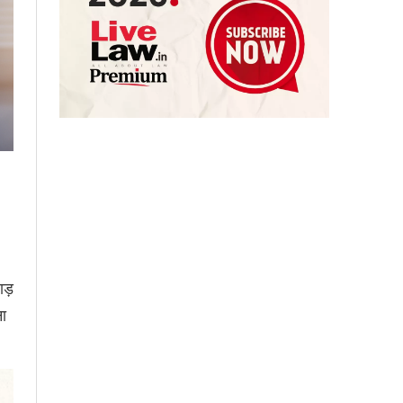
ाड़
ना