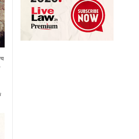
्य
ा
े