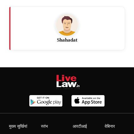
Shahadat
मुख्य सुर्खियां
स्तंभ
आरटीआई
वेबिनार