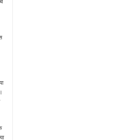
बच
िस
या
ै।
ल
ि
िया