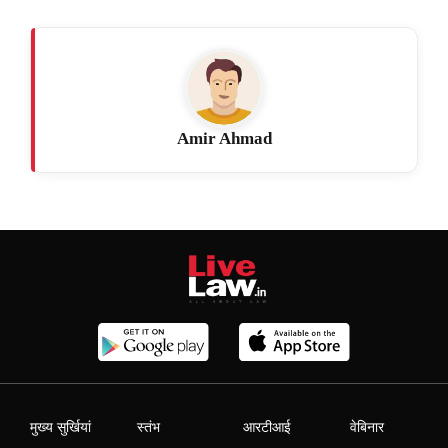
Amir Ahmad
मुख्य सुर्खियां
स्तंभ
आरटीआई
वेबिनार