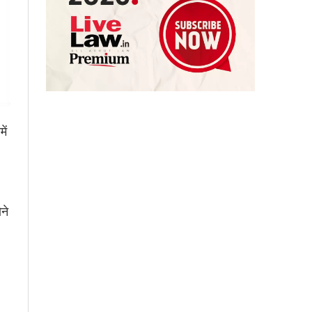
ें
ने