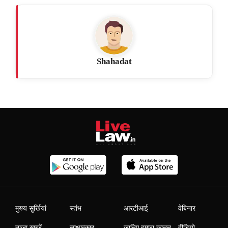
Shahadat
मुख्य सुर्खियां
स्तंभ
आरटीआई
वेबिनार
ताजा खबरें
साक्षात्कार
जानिए हमारा कानून
वीडियो