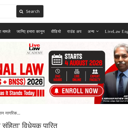
Search
ा मामले
जानिए हमारा कानून
वीडियो
राउंड अप
अन्य
LiveLaw Eng
मान नागरिक...
 संहिता' विधेयक पारित