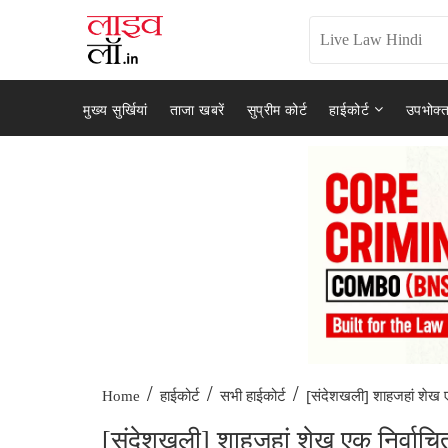
मुख्य सुर्खियां
ताजा खबरें
सुप्रीम कोर्ट
हाईकोर्ट
उपभोक्त
/
/
/
[संदेशखली] शाहजहां शेख एक
Home
हाईकोर्ट
सभी हाईकोर्ट
[संदेशखली] शाहजहां शेख एक निर्वाचित प