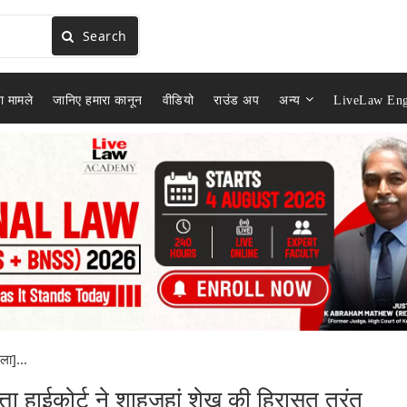
Search
ा मामले
जानिए हमारा कानून
वीडियो
राउंड अप
अन्य
LiveLaw Eng
ला]...
ता हाईकोर्ट ने शाहजहां शेख की हिरासत तुरंत