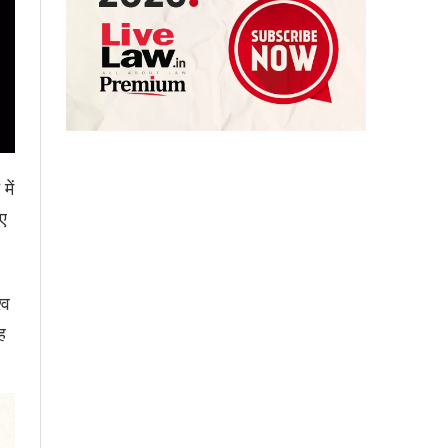
में
िए
्व
ह