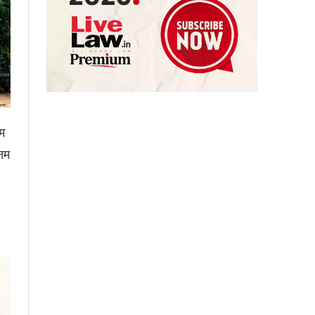
िम
नम